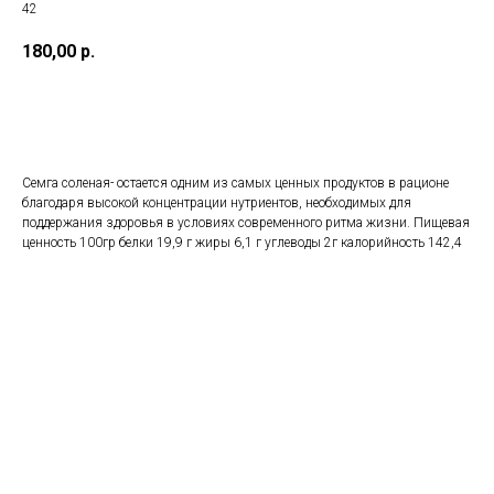
42
180,00
р.
Заказать
Семга соленая- остается одним из самых ценных продуктов в рационе
благодаря высокой концентрации нутриентов, необходимых для
поддержания здоровья в условиях современного ритма жизни. Пищевая
ценность 100гр белки 19,9 г жиры 6,1 г углеводы 2г калорийность 142,4