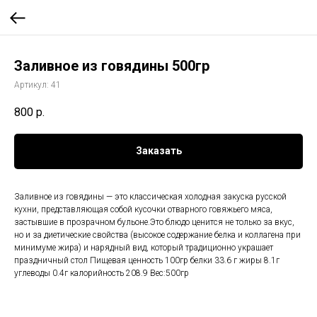
Заливное из говядины 500гр
Артикул:
41
800
р.
Заказать
Заливное из говядины — это классическая холодная закуска русской
кухни, представляющая собой кусочки отварного говяжьего мяса,
застывшие в прозрачном бульоне.Это блюдо ценится не только за вкус,
но и за диетические свойства (высокое содержание белка и коллагена при
минимуме жира) и нарядный вид, который традиционно украшает
праздничный стол Пищевая ценность 100гр белки 33.6 г жиры 8.1г
углеводы 0.4г калорийность 208.9 Вес:500гр