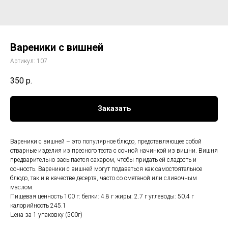
Вареники с вишней
Артикул:
107
350
р.
Заказать
Вареники с вишней – это популярное блюдо, представляющее собой
отварные изделия из пресного теста с сочной начинкой из вишни. Вишня
предварительно засыпается сахаром, чтобы придать ей сладость и
сочность. Вареники с вишней могут подаваться как самостоятельное
блюдо, так и в качестве десерта, часто со сметаной или сливочным
маслом.
Пищевая ценность 100 г: белки: 4.8 г жиры: 2.7 г углеводы: 50.4 г
калорийность 245.1
Цена за 1 упаковку (500г)