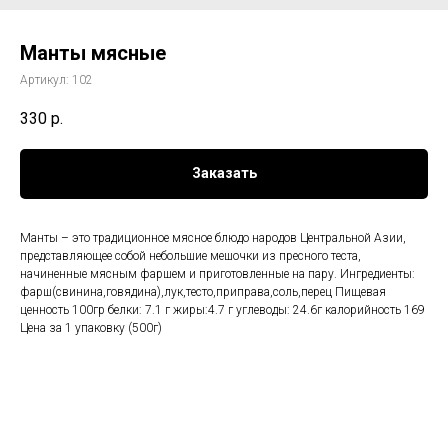
Манты мясные
Артикул:
102
330
р.
Заказать
Манты – это традиционное мясное блюдо народов Центральной Азии,
представляющее собой небольшие мешочки из пресного теста,
начиненные мясным фаршем и приготовленные на пару. Ингредиенты:
фарш(свинина,говядина),лук,тесто,приправа,соль,перец Пищевая
ценность 100гр белки: 7.1 г жиры:4.7 г углеводы: 24.6г калорийность 169
Цена за 1 упаковку (500г)