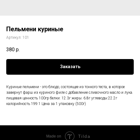
Пельмени куриные
Артикул:
101
380
р.
Заказать
Куриные пельмени - это блюдо, состоящее из тонкого теста, в которое
завернут фарш из куриного филе с добавление сливочного масло и лука.
пищевая ценность 100гр белки: 12.3г жиры: 6.8г углеводы:22.2г
калорийность 199.1 Цена за 1 упаковку (500г)
Tilda
Made on