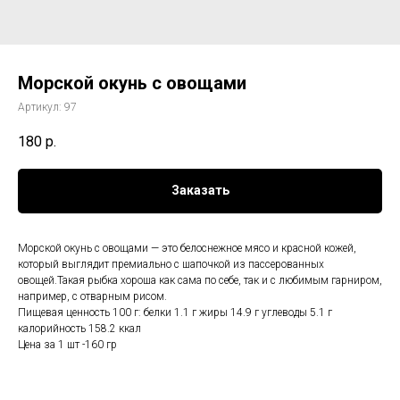
Морской окунь с овощами
Артикул:
97
180
р.
Заказать
Морской окунь с овощами — это белоснежное мясо и красной кожей,
который выглядит премиально с шапочкой из пассерованных
овощей.Такая рыбка хороша как сама по себе, так и с любимым гарниром,
например, с отварным рисом.
Пищевая ценность 100 г: белки 1.1 г жиры 14.9 г углеводы 5.1 г
калорийность 158.2 ккал
Цена за 1 шт -160 гр