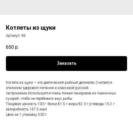
Котлеты из щуки
Артикул:
96
650
р.
Заказать
Котлета из щуки — это диетический рыбный деликатес.Считается
эталоном здорового питания и классикой русской
гастрономии.Используется очень тонкая панировка из пшеничных
сухарей, чтобы не перебивать вкус рыбы
Пищевая ценность 100 г: белки 81.5 г жиры 82.3 г углеводы 15.2 г
калорийность 167.5 ккал
Цена за 1 упаковку 530 г