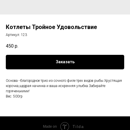
Котлеты Тройное Удовольствие
Артикул:
123
450
р.
Заказать
Основа - благородное трио из сочного филе трех видов рыбы.Хрустящая
корочка,щедрая начинка и ваша искренняя улыбка.Забирайте
горяченькими!
Вес: 500гр
Tilda
Made on