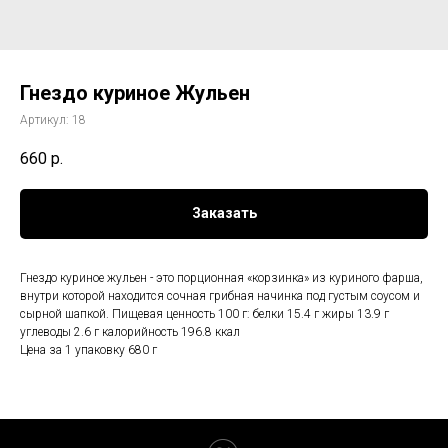
Гнездо куриное Жульен
Артикул:
18
660
р.
Заказать
Гнездо куриное жульен - это порционная «корзинка» из куриного фарша,
внутри которой находится сочная грибная начинка под густым соусом и
сырной шапкой. Пищевая ценность 100 г: белки 15.4 г жиры 13.9 г
углеводы 2.6 г калорийность 196.8 ккал
Цена за 1 упаковку 680 г