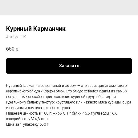
Куриный Карманчик
Артикул:
19
650
р.
Заказать
Куриный карманчик с ветчиной и сыром — это вариация знаменитого
европейского блюда «Кордон блю». Это блюдо остается одним из самых
популярных способов приготовления куриной грудки благодаря
идеальному балансу текстур: хрустящего или нежного мяса курицы, сыра
и ветчины и ломтика соленого огурца.
Пищевая ценность в 100 г: жиры 8.1 г белки 46.5 г углеводы 16.6
калорийность 324,8 ккал
Цена за 1 упаковку 650 г