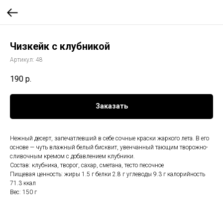
Чизкейк с клубникой
Артикул:
48
190
р.
Заказать
Нежный десерт, запечатлевший в себе сочные краски жаркого лета. В его
основе — чуть влажный белый бисквит, увенчанный тающим творожно-
сливочным кремом с добавлением клубники.
Состав: клубника, творог, сахар, сметана, тесто песочное
Пищевая ценность: жиры 1.5 г белки 2.8 г углеводы 9.3 г калорийность
71.3 ккал
Вес: 150 г