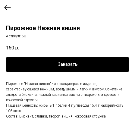
Пирожное Нежная вишня
Артикул:
50
150
р.
Заказать
Пирожное "Нежная вишня" - это кондитерское изделие,
характеризующееся нежным, воздушным и легким вкусом.Сочетание
сладости бисквита, нежной кислинки вишни c творожным кремом и
кокосовой стружки.
Пищевая ценность: жиры 3.1 г белки 4 г углеводы 15.4 г калорийность
106 ккал
Состав: Бисквит, сливки, творог, вишня, кокосовая стружка