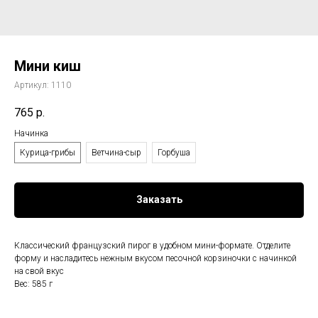
Мини киш
Артикул:
1110
765
р.
Начинка
Курица-грибы
Ветчина-сыр
Горбуша
Заказать
Классический французский пирог в удобном мини-формате. Отделите
форму и насладитесь нежным вкусом песочной корзиночки с начинкой
на свой вкус
Вес: 585 г