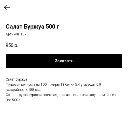
Салат Буржуа 500 г
Артикул:
157
950
р.
Заказать
Салат буржуа
Пищевая ценность на 100г : жиры 18 белки 5.4 углеводы 0.9
калорийность 188 ккал
Состав грудка куриная копченая, ананас, пекинская капуста, майонез
Вес 500 г