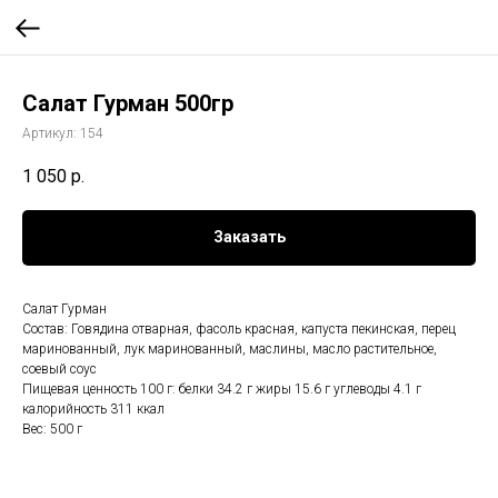
Салат Гурман 500гр
Артикул:
154
1 050
р.
Заказать
Салат Гурман
Состав: Говядина отварная, фасоль красная, капуста пекинская, перец
маринованный, лук маринованный, маслины, масло растительное,
соевый соус
Пищевая ценность 100 г: белки 34.2 г жиры 15.6 г углеводы 4.1 г
калорийность 311 ккал
Вес: 500 г