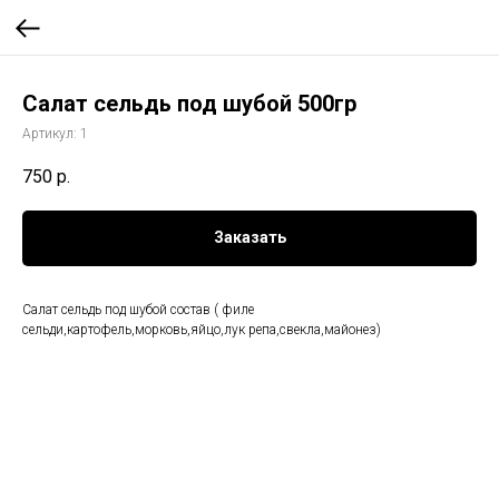
Салат сельдь под шубой 500гр
Артикул:
1
750
р.
Заказать
Салат сельдь под шубой состав ( филе
сельди,картофель,морковь,яйцо,лук репа,свекла,майонез)