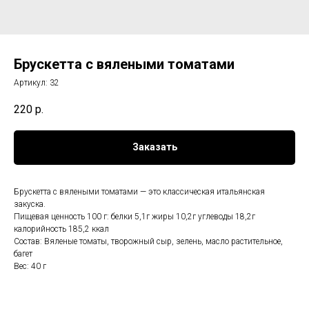
Брускетта с вялеными томатами
Артикул:
32
220
р.
Заказать
Брускетта с вялеными томатами — это классическая итальянская
закуска.
Пищевая ценность 100 г: белки 5,1г жиры 10,2г углеводы 18,2г
калорийность 185,2 ккал
Состав: Вяленые томаты, творожный сыр, зелень, масло растительное,
багет
Вес: 40 г