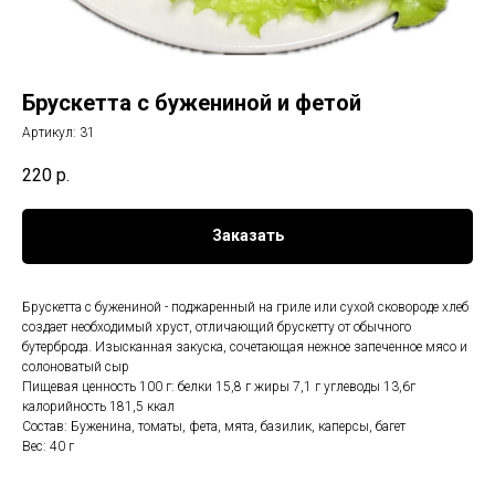
Брускетта с бужениной и фетой
Артикул:
31
220
р.
Заказать
Брускетта с бужениной - поджаренный на гриле или сухой сковороде хлеб
создает необходимый хруст, отличающий брускетту от обычного
бутерброда. Изысканная закуска, сочетающая нежное запеченное мясо и
солоноватый сыр
Пищевая ценность 100 г: белки 15,8 г жиры 7,1 г углеводы 13,6г
калорийность 181,5 ккал
Состав: Буженина, томаты, фета, мята, базилик, каперсы, багет
Вес: 40 г