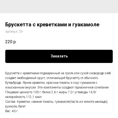
Брускетта с креветками и гуакамоле
Артикул:
29
220
р.
Заказать
Брускетта с креветками-поджаренный на гриле или сухой сковороде хлеб
создает необходимый хруст, отличающий брускетту от обычного
бутерброда. Яркие креветки, красные томаты и соус гуакамоле с
изысканным вкусом. Эти компоненты создают гармоничное сочетание
Пищевая ценность 100 г: белки 2,6 г жиры 7,2г углеводы 14,9г
калорийность 112,1 ккал
Состав: Креветки, свежие томаты, гуакамоле(паста из мякоти авокадо),
руккола, багет
Вес: 40 г