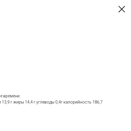
L
е времени.
13,9 г жиры 14,4 г углеводы 0,4г калорийность 186,7