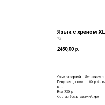
Язык с хреном X
73
2450,00
р.
Заказать
Язык отварной — Деликатес вн
Пищевая ценность 100гр белки 
ккал
Вес: 230гр
Состав: Язык говяжий, хрен