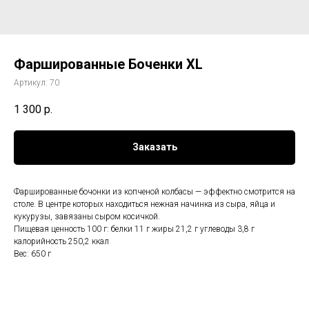
Фаршированные Боченки XL
Артикул:
70
1 300
р.
Заказать
Фаршированные бочонки из копченой колбасы — эффектно смотрится на
столе. В центре которых находиться нежная начинка из сыра, яйца и
кукурузы, завязаны сыром косичкой.
Пищевая ценность 100 г: белки 11 г жиры 21,2 г углеводы 3,8 г
калорийность 250,2 ккал
Вес: 650 г