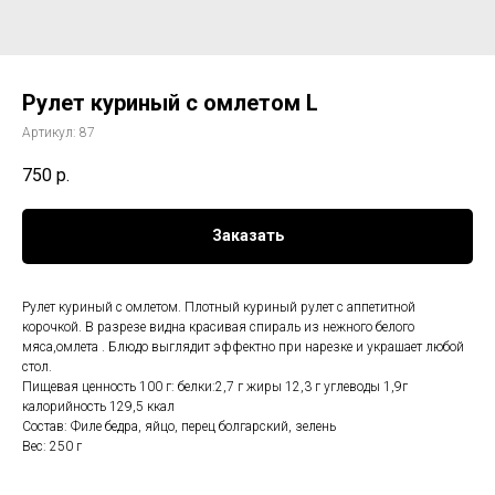
Рулет куриный с омлетом L
Артикул:
87
750
р.
Заказать
Рулет куриный с омлетом. Плотный куриный рулет с аппетитной
корочкой. В разрезе видна красивая спираль из нежного белого
мяса,омлета . Блюдо выглядит эффектно при нарезке и украшает любой
стол.
Пищевая ценность 100 г: белки:2,7 г жиры 12,3 г углеводы 1,9г
калорийность 129,5 ккал
Состав: Филе бедра, яйцо, перец болгарский, зелень
Вес: 250 г