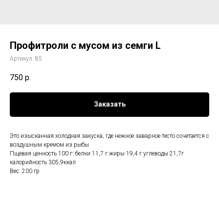
Профитроли с мусом из семги L
Артикул:
85
750
р.
Заказать
Это изысканная холодная закуска, где нежное заварное тесто сочетается с
воздушным кремом из рыбы
Пщевая ценность 100 г: белки 11,7 г жиры 19,4 г углеводы 21,7г
калорийность 305,9ккал
Вес: 200 гр