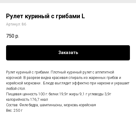
Рулет куриный с грибами L
Артикул:
86
750
р.
Заказать
Рулет куриный с грибами. Плотный куриный рулет с аппетитной
корочкой. В разрезе видна красивая спираль из жаренных грибов и
корейской морковки . Блюдо выглядит эффектно при нарезке и украшает
любой стол.
Пищевая ценность 100 г: белки:19,9г жиры 9,1 г углеводы 3,9г
калорийность 176,7 ккал
Состав: Филе бедра, шампиньоны, морковь корейская
Вес: 250 г